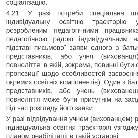
соціалізацію.
4.21. У разі потреби спеціальна ш
індивідуальну освітню траєкторію 
розробленим педагогічними працівни
педагогічною радою індивідуальним 
підставі письмової заяви одного з бать
представників, або учня (вихованц
повноліття, в якій, зокрема, повинні бути
пропозиції щодо особливостей засвоєння
окремих освітніх компонентів). Один з ба
представників, або учень (вихованец
повноліття може бути присутнім на засі
під час розгляду його заяви.
У разі відвідування учнем (вихованцем) р
індивідуальна освітня траєкторія узгодж
планом реабілітації в такій установі.