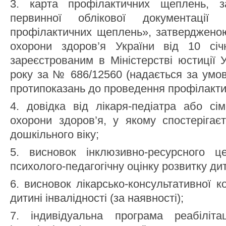
3. карта профілактичних щеплень, 
первинної облікової документац
профілактичних щеплень», затвердженою
охорони здоров’я України від 10 с
зареєстрованим в Міністерстві юстиції 
року за № 686/12560 (надається за умов
протипоказань до проведення профілакти
4. довідка від лікаря-педіатра або сі
охорони здоров’я, у якому спостерігає
дошкільного віку;
5. висновок інклюзивно-ресурсного ц
психолого-педагогічну оцінку розвитку ди
6. висновок лікарсько-консультативної к
дитині інвалідності (за наявності);
7. індивідуальна програма реабіліта