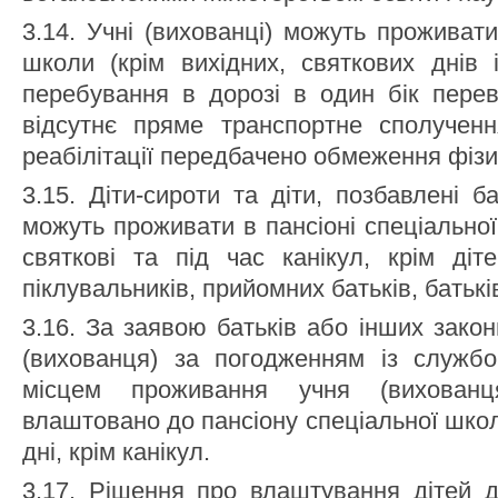
3.14. Учні (вихованці) можуть проживати
школи (крім вихідних, святкових днів і
перебування в дорозі в один бік пере
відсутнє пряме транспортне сполучен
реабілітації передбачено обмеження фіз
3.15. Діти-сироти та діти, позбавлені ба
можуть проживати в пансіоні спеціальної
святкові та під час канікул, крім діте
піклувальників, прийомних батьків, батькі
3.16. За заявою батьків або інших зако
(вихованця) за погодженням із служб
місцем проживання учня (вихован
влаштовано до пансіону спеціальної школи
дні, крім канікул.
3.17. Рішення про влаштування дітей д