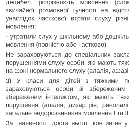
децибел, розрізняють мовлення (сло
звичайної розмовної гучності на відст
унаслідок часткової втрати слуху різн
мовлення;
- утратили слух у шкільному або дошкіль
мовлення (повністю або частково).
Не зараховуються до спеціальних закла
порушеннями слуху особи, які мають тя
на фоні нормального слуху (алалія, афазія,
3) У класи для дітей з тяжкими п
зараховуються особи зі збереженим
збереженим інтелектом, які мають тяжк
порушення (алалія, дизартрія, ринолалія
загальне недорозвинення мовлення І та ІІ 
За наявності достатнього контингент