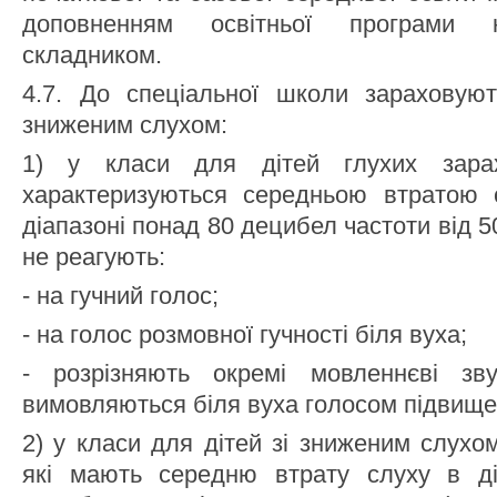
доповненням освітньої програми ко
складником.
4.7. До спеціальної школи зараховуют
зниженим слухом:
1) у класи для дітей глухих зарах
характеризуються середньою втратою 
діапазоні понад 80 децибел частоти від 50
не реагують:
- на гучний голос;
- на голос розмовної гучності біля вуха;
- розрізняють окремі мовленнєві зв
вимовляються біля вуха голосом підвищен
2) у класи для дітей зі зниженим слухо
які мають середню втрату слуху в ді