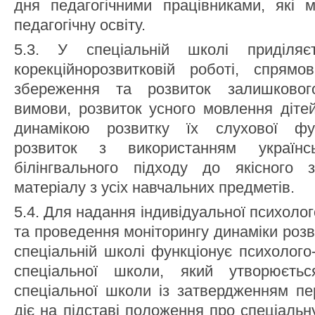
дня педагогічними працівниками, які 
педагогічну освіту.
5.3. У спеціальній школі приділяє
корекційнорозвитковій роботі, спрям
збереження та розвиток залишковог
вимови, розвиток усного мовлення діте
динамікою розвитку їх слухової фун
розвиток з використанням українс
білінгвального підходу до якісного 
матеріалу з усіх навчальних предметів.
5.4. Для надання індивідуальної психолог
та проведення моніторингу динаміки розв
спеціальній школі функціонує психолого
спеціальної школи, який утворюєть
спеціальної школи із затвердженням пе
діє на підставі положення про спеціаль