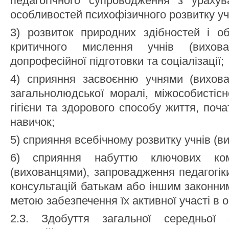
педагогічного супроводження з урахув
особливостей психофізичного розвитку учн
3) розвиток природних здібностей і об
критичного мислення учнів (вихова
допрофесійної підготовки та соціалізації;
4) сприяння засвоєнню учнями (вихов
загальнолюдської моралі, міжособистісн
гігієни та здорового способу життя, поча
навичок;
5) сприяння всебічному розвитку учнів (ви
6) сприяння набуттю ключових ком
(вихованцями), запровадження педагогік
консультацій батькам або іншим законни
метою забезпечення їх активної участі в о
2.3. Здобуття загальної середньої