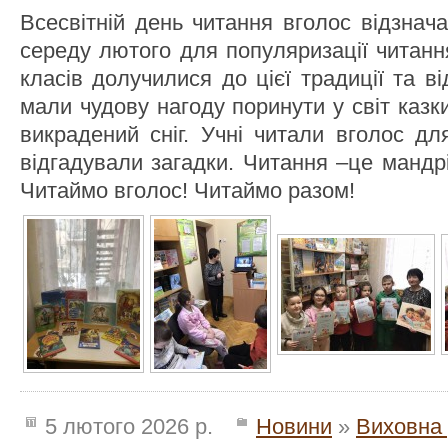
Всесвітній день читання вголос відзнач
середу лютого для популяризації читанн
класів долучилися до цієї традиції та ві
мали чудову нагоду поринути у світ казк
викрадений сніг. Учні читали вголос дл
відгадували загадки. Читання –це мандрі
Читаймо вголос! Читаймо разом!
5 лютого 2026 р.
Новини
»
Виховна