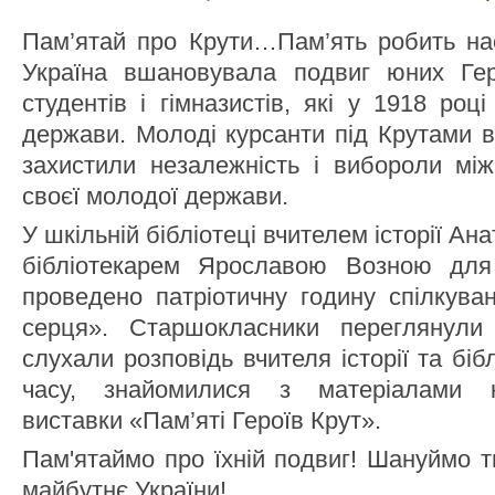
Пам’ятай про Крути…Пам’ять робить нас
Україна вшановувала подвиг юних Гер
студентів і гімназистів, які у 1918 роц
держави. Молоді курсанти під Крутами в
захистили незалежність і вибороли мі
своєї молодої держави.
У шкільній бібліотеці вчителем історії А
бібліотекарем Ярославою Возною для
проведено патріотичну годину спілкува
серця». Старшокласники переглянули 
слухали розповідь вчителя історії та біб
часу, знайомилися з матеріалами кн
виставки «Пам’яті Героїв Крут».
Пам'ятаймо про їхній подвиг! Шануймо т
майбутнє України!