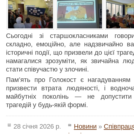
Сьогодні зі старшокласниками гово
складно, емоційно, але надзвичайно в
історичні події, що призвели до цієї траге
намагалися зрозуміти, як звичайна лю
стати співучастю у злочині.
Пам’ять про Голокост є нагадуванням
призвести втрата людяності, і водно
майбутніх поколінь — не допустити
трагедій у будь-якій формі.
28 січня 2026 р.
Новини
»
Співпраця