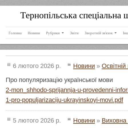
Тернопільська спеціальна 
Головна
Новини
Рубрики
Звіти
Зворотній зв'язок
Ін
6 лютого 2026 р.
Новини
»
Освітній
Про популяризацію української мови
2-mon_shhodo-sprijannja-u-provedenni-info
1-pro-populjarizaciju-ukrayinskoyi-movi.pdf
5 лютого 2026 р.
Новини
»
Виховна