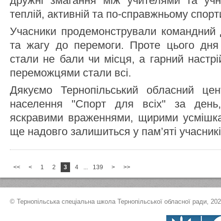
дружні змагання між учителями та уч
теплій, активній та по-справжньому спорт
Учасники продемонстрували командний д
та жагу до перемоги. Проте цього дня
стали не бали чи місця, а гарний настрій
переможцями стали всі.
Дякуємо Тернопільський обласний цен
населення "Спорт для всіх" за день
яскравими враженнями, щирими усмішка
ще надовго залишиться у пам’яті учасникі
<<
<
1
2
3
4
...
139
>
>>
© Тернопільська спеціальна школа Тернопільської обласної ради, 20